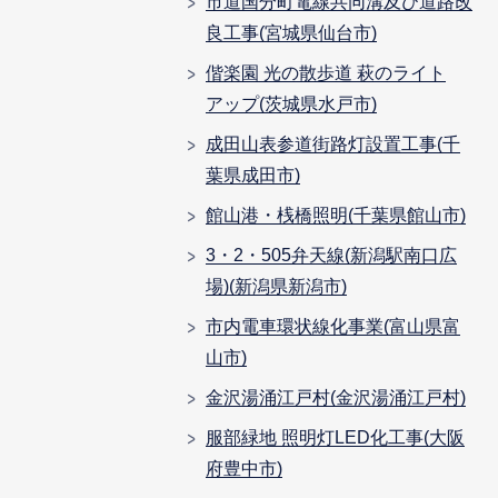
市道国分町電線共同溝及び道路改
良工事(宮城県仙台市)
偕楽園 光の散歩道 萩のライト
アップ(茨城県水戸市)
成田山表参道街路灯設置工事(千
葉県成田市)
館山港・桟橋照明(千葉県館山市)
3・2・505弁天線(新潟駅南口広
場)(新潟県新潟市)
市内電車環状線化事業(富山県富
山市)
金沢湯涌江戸村(金沢湯涌江戸村)
服部緑地 照明灯LED化工事(大阪
府豊中市)