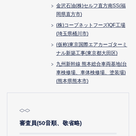
金沢石油(株)セルフ直方南SS(福
岡県直方市)
(株)コープネットフーズIQF工場
(埼玉県桶川市)
(仮称)東京国際エアカーゴターミ
ナル新築工事(東京都大田区)
九州新幹線 熊本総合車両基地(台
車検修場、車体検修場、塗装場)
(熊本県熊本市)
審査員(50音順、敬省略)