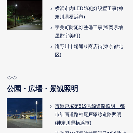
横浜市内LED防犯灯設置工事(神
奈川県横浜市)
宇美町防犯灯整備工事(福岡県糟
屋郡宇美町)
滝野川市場通り商店街(東京都北
区)
公園・広場・景観照明
市道戸塚第519号線道路照明、都
市計画道路柏尾戸塚線道路照明
(神奈川県横浜市)