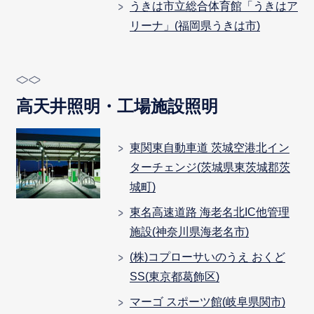
うきは市立総合体育館「うきはア
リーナ」(福岡県うきは市)
高天井照明・工場施設照明
東関東自動車道 茨城空港北イン
ターチェンジ(茨城県東茨城郡茨
城町)
東名高速道路 海老名北IC他管理
施設(神奈川県海老名市)
(株)コプローサいのうえ おくど
SS(東京都葛飾区)
マーゴ スポーツ館(岐阜県関市)