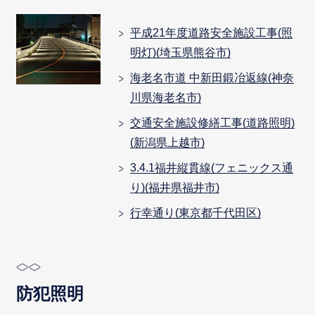
平成21年度道路安全施設工事(照
明灯)(埼玉県熊谷市)
海老名市道 中新田鍛冶返線(神奈
川県海老名市)
交通安全施設修繕工事(道路照明)
(新潟県上越市)
3.4.1福井縦貫線(フェニックス通
り)(福井県福井市)
行幸通り(東京都千代田区)
防犯照明