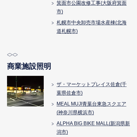
箕面市公園改修工事(大阪府箕面
市)
札幌市中央卸売市場水産棟(北海
道札幌市)
商業施設照明
ザ・マーケットプレイス佐倉(千
葉県佐倉市)
MEAL MUJI青葉台東急スクエア
(神奈川県横浜市)
ALPHA BIG BIKE MALL(新潟県新
潟市)