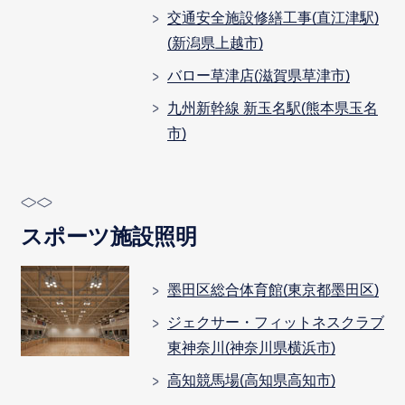
交通安全施設修繕工事(直江津駅)
(新潟県上越市)
バロー草津店(滋賀県草津市)
九州新幹線 新玉名駅(熊本県玉名
市)
スポーツ施設照明
墨田区総合体育館(東京都墨田区)
ジェクサー・フィットネスクラブ
東神奈川(神奈川県横浜市)
高知競馬場(高知県高知市)