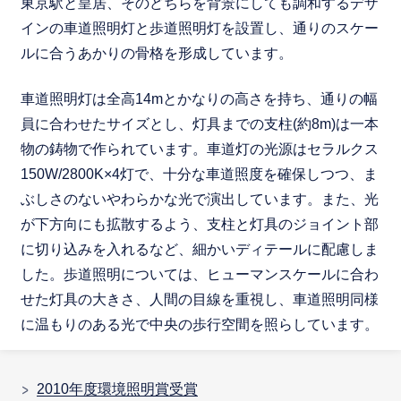
東京駅と皇居、そのどちらを背景にしても調和するデザ
インの車道照明灯と歩道照明灯を設置し、通りのスケー
ルに合うあかりの骨格を形成しています。
車道照明灯は全高14mとかなりの高さを持ち、通りの幅
員に合わせたサイズとし、灯具までの支柱(約8m)は一本
物の鋳物で作られています。車道灯の光源はセラルクス
150W/2800K×4灯で、十分な車道照度を確保しつつ、ま
ぶしさのないやわらかな光で演出しています。また、光
が下方向にも拡散するよう、支柱と灯具のジョイント部
に切り込みを入れるなど、細かいディテールに配慮しま
した。歩道照明については、ヒューマンスケールに合わ
せた灯具の大きさ、人間の目線を重視し、車道照明同様
に温もりのある光で中央の歩行空間を照らしています。
2010年度環境照明賞受賞