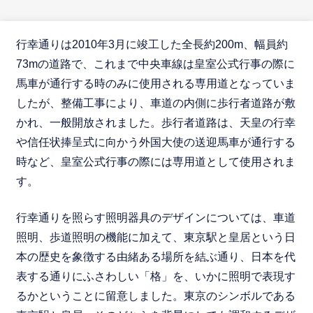
行幸通りは2010年3月に竣工した全長約200m、幅員約
73mの道路で、これまで中央車線は皇室公式行事の際に
馬車が通行する時のみに使用される専用道となっていま
したが、整備工事により、車道の内側に歩行者道路が敷
かれ、一般開放されました。歩行者道路は、天皇の行幸
や信任状捧呈式に向かう外国大使の送迎馬車が通行する
時など、皇室公式行事の際には専用道として使用されま
す。
行幸通りを照らす照明器具のデザインについては、車道
照明、歩道照明の機能に加えて、東京駅と皇居という日
本の歴史を象徴する由緒ある場所を結ぶ通り、日本を代
表する通りにふさわしい「格」を、いかに照明で表現す
るかということに留意しました。東京のシンボルである