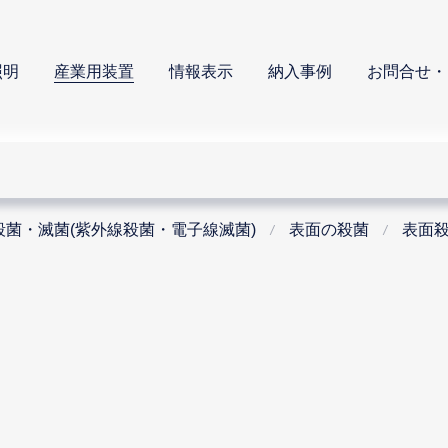
照明
産業用装置
情報表示
納入事例
お問合せ・
殺菌・滅菌(紫外線殺菌・電子線滅菌)
表面の殺菌
表面