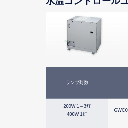
水温コントロール
ランプ灯数
200W 1～3灯
GWC0
400W 1灯