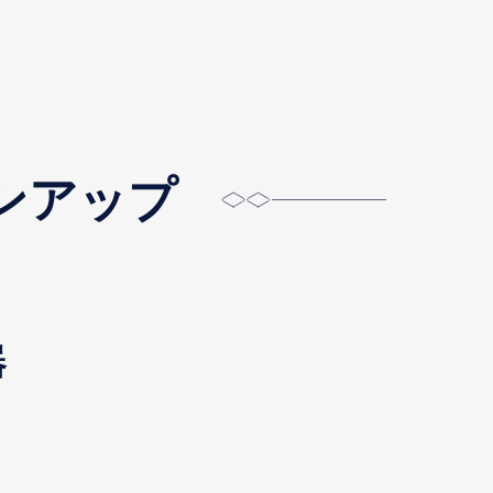
インアップ
器