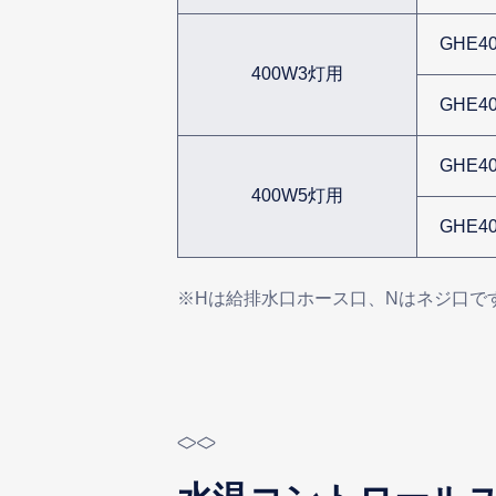
GHE40
400W3灯用
GHE40
GHE40
400W5灯用
GHE40
※Hは給排水口ホース口、Nはネジ口で