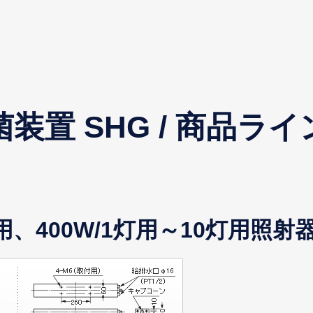
装置 SHG / 商品ラ
灯用、400W/1灯用～10灯用照射