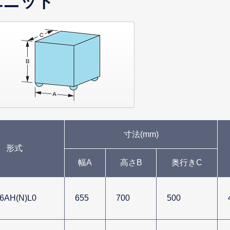
ユニット
寸法(mm)
形式
幅A
高さB
奥行きC
6AH(N)L0
655
700
500