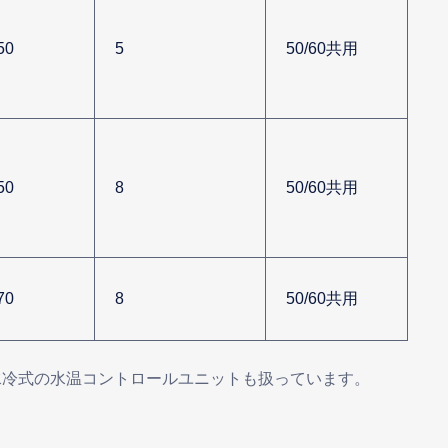
50
5
50/60共用
50
8
50/60共用
70
8
50/60共用
は水冷式の水温コントロールユニットも扱っています。