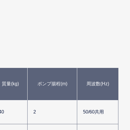
質量(kg)
ポンプ揚程(m)
周波数(Hz)
40
2
50/60共用