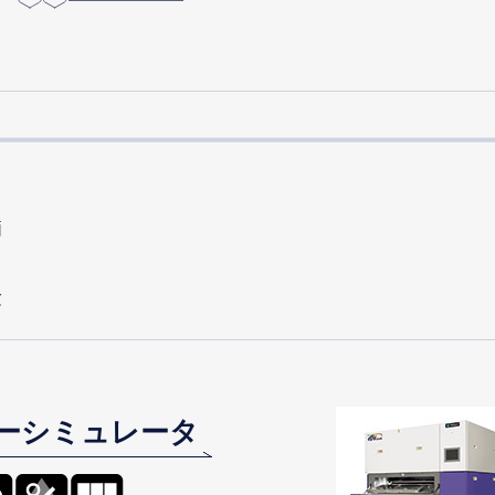
価
験
ーシミュレータ