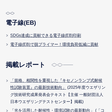
電子線(EB)
SDGs達成に貢献できる電子線(EB)印刷
電子線(EB)で脱プライマー！環境負荷低減に貢献
掲載レポート
「規格、相関性を重視した『キセノンランプ式耐候
性試験装置』の最新技術動向」
(2025年度ウエザリン
グ技術研究成果発表会テキスト【主催 一般財団法人
日本ウエザリングテストセンター】掲載)
「光を活用した耐候性・環境試験の最新動向」
(「コ