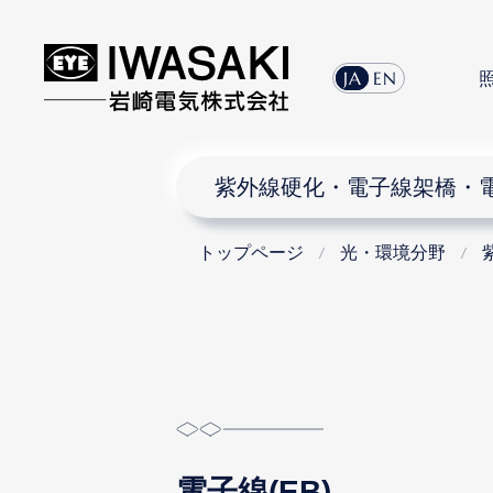
menu
JA
EN
紫外線硬化・電子線架橋・
トップページ
光・環境分野
電子線(EB)