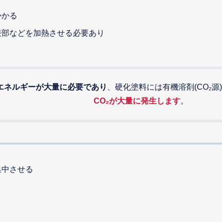
かかる
接部などを加熱させる必要あり
エネルギーが大量に必要であり
、硬化塗料には有機溶剤(CO₂源
CO₂が大量に発生します
。
集中させる