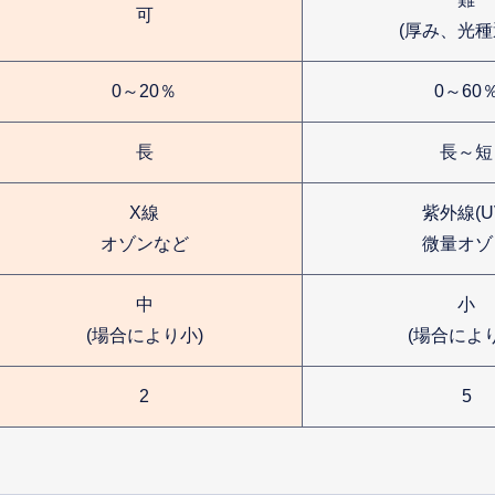
可
(厚み、光種
0～20％
0～60
長
長～短
X線
紫外線(U
オゾンなど
微量オゾ
中
小
(場合により小)
(場合によ
2
5