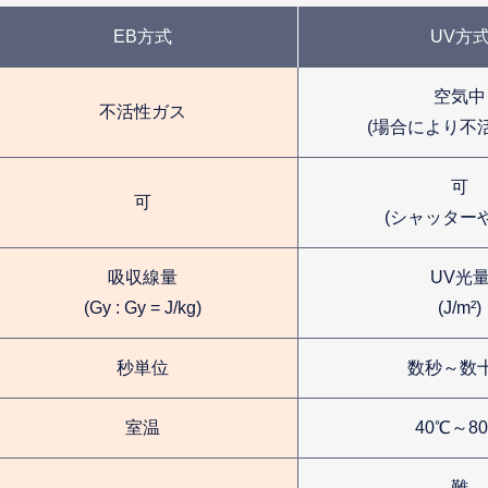
EB方式
UV方
空気中
不活性ガス
(場合により不
可
可
(シャッターや
吸収線量
UV光
(Gy : Gy = J/kg)
(J/m²)
秒単位
数秒～数
室温
40℃～8
難