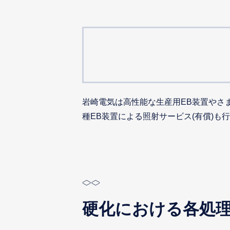
岩崎電気は高性能な生産用EB装置やさ
種EB装置による照射サービス(有償)
硬化における各処