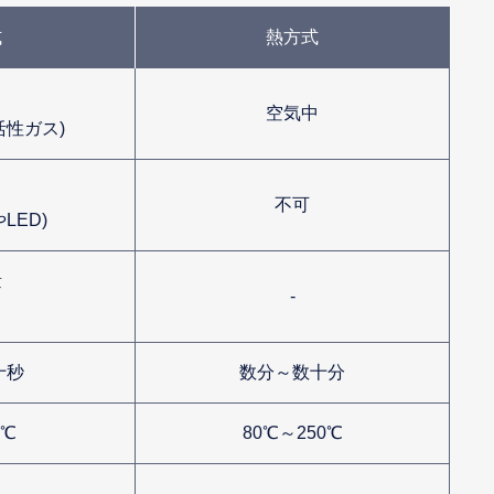
式
熱方式
空気中
活性ガス)
不可
LED)
量
-
十秒
数分～数十分
0℃
80℃～250℃