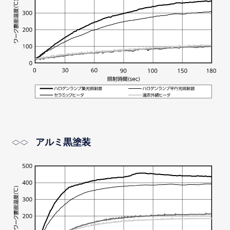
アルミ黒塗装