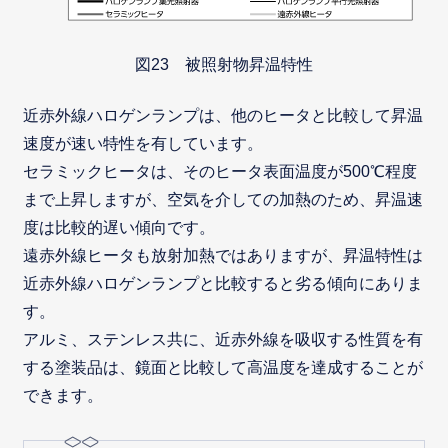
図23 被照射物昇温特性
近赤外線ハロゲンランプは、他のヒータと比較して昇温
速度が速い特性を有しています。
セラミックヒータは、そのヒータ表面温度が500℃程度
まで上昇しますが、空気を介しての加熱のため、昇温速
度は比較的遅い傾向です。
遠赤外線ヒータも放射加熱ではありますが、昇温特性は
近赤外線ハロゲンランプと比較すると劣る傾向にありま
す。
アルミ、ステンレス共に、近赤外線を吸収する性質を有
する塗装品は、鏡面と比較して高温度を達成することが
できます。