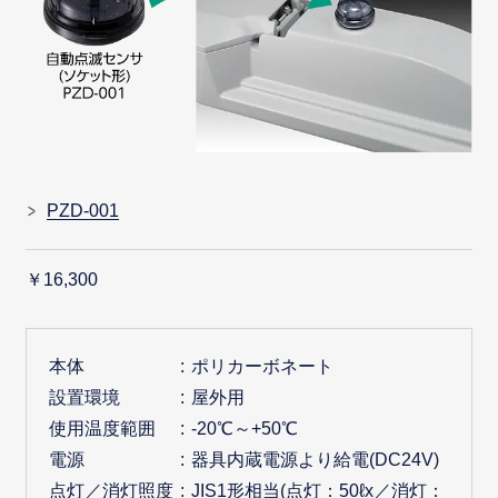
PZD-001
￥16,300
本体
ポリカーボネート
設置環境
屋外用
使用温度範囲
-20℃～+50℃
電源
器具内蔵電源より給電(DC24V)
点灯／消灯照度
JIS1形相当(点灯：50ℓx／消灯：