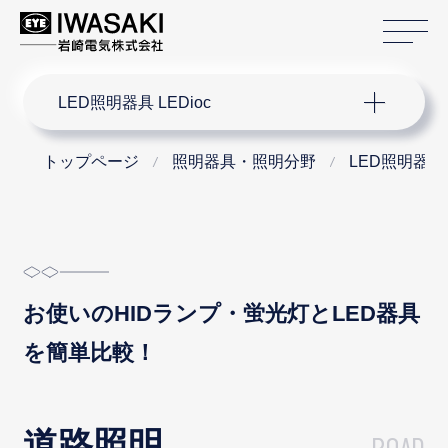
サ
サイト内検索
LED照明器具 LEDioc
トップページ
照明器具・照明分野
LED照明器具 L
お使いのHIDランプ・蛍光灯とLED器具
を簡単比較！
道路照明