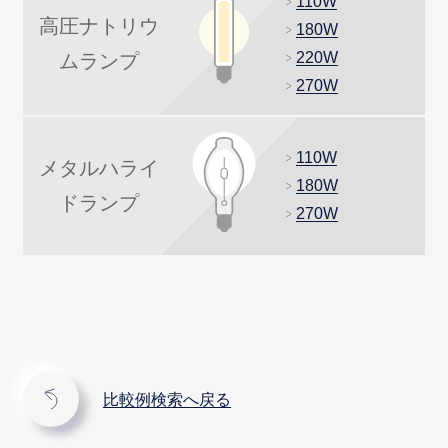
110W
高圧ナトリウ
180W
220W
ム
ランプ
270W
110W
メタルハライ
180W
ド
ランプ
270W
比較例検索へ戻る