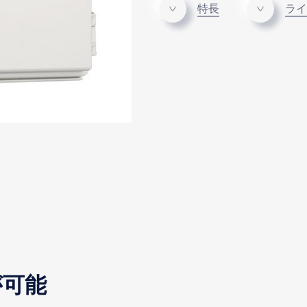
特長
ライ
が可能