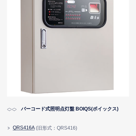
バーコード式照明点灯盤 BOIQS(ボイックス)
QRS416A
(旧形式：QRS416)