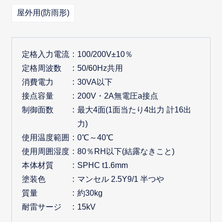
屋外用(防雨形)
定格入力電流
100/200V±10％
定格周波数
50/60Hz共用
消費電力
30VA以下
接点容量
200V・2A無電圧a接点
制御面数
最大4面(1面当たり4出力 計16出
力)
使用温度範囲
0℃～40℃
使用周囲湿度
80％RH以下(結露なきこと)
本体材質
SPHC t1.6mm
塗装色
マンセル 2.5Y9/1 半つや
質量
約30kg
耐雷サージ
15kV