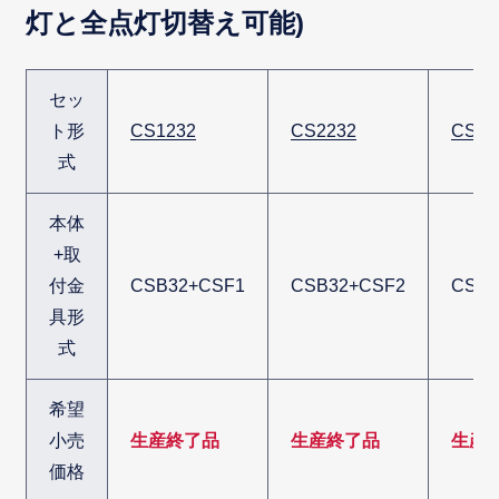
灯と全点灯切替え可能)
セッ
ト形
CS1232
CS2232
CS32
式
本体
+取
付金
CSB32+CSF1
CSB32+CSF2
CSB3
具形
式
希望
小売
生産終了品
生産終了品
生産
価格