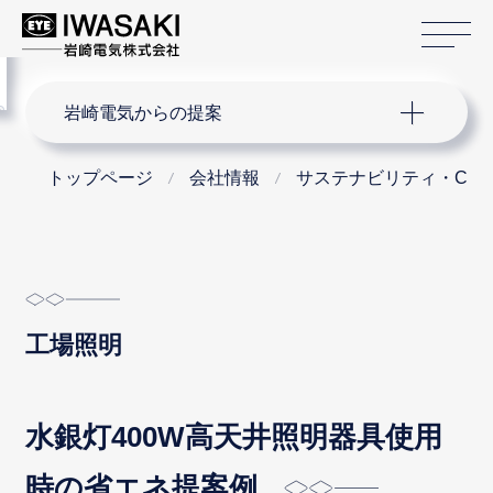
サ
menu
サイト内検索
岩崎電気からの提案
トップページ
会社情報
サステナビリティ・CS
工場照明
水銀灯400W高天井照明器具使用
時の省エネ提案例