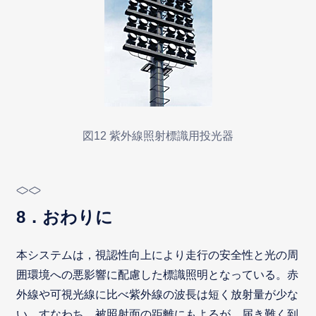
図12 紫外線照射標識用投光器
8．おわりに
本システムは，視認性向上により走行の安全性と光の周
囲環境への悪影響に配慮した標識照明となっている。赤
外線や可視光線に比べ紫外線の波長は短く放射量が少な
い。すなわち，被照射面の距離にもよるが，届き難く到