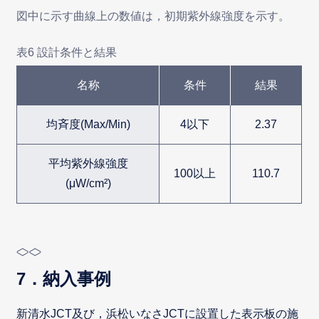
図中に示す曲線上の数値は，初期紫外線強度を示す。
表6 設計条件と結果
名称
条件
結果
均斉度(Max/Min)
4以下
2.37
平均紫外線強度
100以上
110.7
(μW/cm²)
7．納入事例
新清水JCT及び，浜松いなさJCTに設置した表示板の施