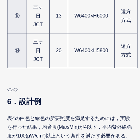
三ヶ
遠方
⑰
日
13
W6400×H6000
方式
JCT
三ヶ
遠方
⑱
日
20
W6400×H5800
方式
JCT
6．設計例
表4の白色と緑色の所要照度を満足するためには，実験
を行った結果，均斉度(Max/Min)が4以下，平均紫外線強
度が100(μW/cm²)以上という条件を満たす必要がある。