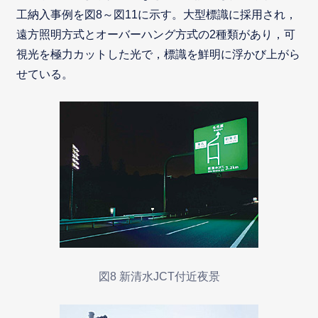
工納入事例を図8～図11に示す。大型標識に採用され，
遠方照明方式とオーバーハング方式の2種類があり，可
視光を極力カットした光で，標識を鮮明に浮かび上がら
せている。
図8 新清水JCT付近夜景