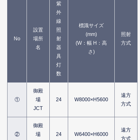
紫
外
線
標識サイズ
設置
照
(mm)
照射
No
場所
射
(W：幅 H：高
方式
名
器
さ)
具
灯
数
御殿
遠方
①
場
24
W8000×H5600
方式
JCT
御殿
遠方
②
場
24
W6400×H6000
方式