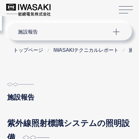
サ
menu
サイト内検索
施設報告
トップページ
IWASAKIテクニカルレポート
施設
施設報告
紫外線照射標識システムの照明設
備