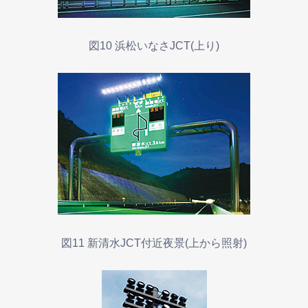
図10 浜松いなさJCT(上り)
図11 新清水JCT付近夜景(上から照射)