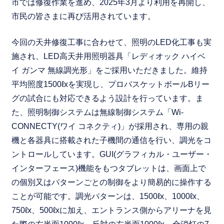
市では修復作業を進め、2025年3月より利用を再開し、
市民の皆さまに再び活用されています。
今回の天井修復工事に合わせて、照明のLED化工事も実
施され、LED高天井用照明器具「レディオック ハイベ
イ ガンマ 無線調光形」をご採用いただきました。維持
平均照度1500ℓxを実現し、プロバスケットボールBリー
グの試合にも対応できるよう設計を行っています。ま
た、照明制御システムは無線制御システム「Wi-
CONNECTY(ワイ コネクティ)」が採用され、専用の親
機と各器具に搭載された子機間の通信を行い、調光をコ
ントロールしています。GUI(グラフィカル・ユーザー・
インターフェース)機能をもつタブレットは、画面上で
の個別又はパターンごとの制御をより簡易的に操作する
ことが可能です。調光パターンは、1500ℓx、1000ℓx、
750ℓx、500ℓxに加え、エントランス側からアリーナを見