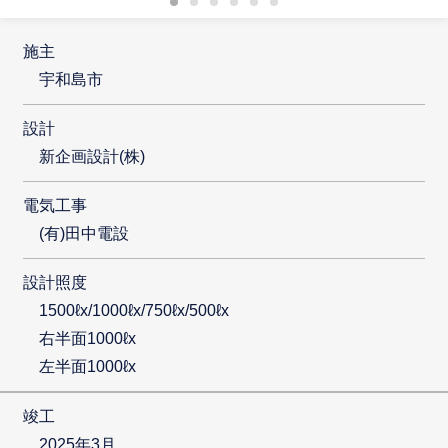
施主
宇和島市
設計
新企画設計(株)
電気工事
(有)田中電設
設計照度
1500ℓx/1000ℓx/750ℓx/500ℓx
右半面1000ℓx
左半面1000ℓx
竣工
2025年3月