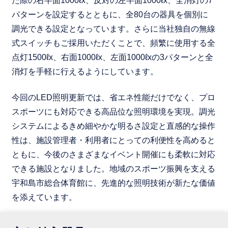
た際の右半面1000ℓx、反対の左半面1000ℓx、全消灯の7
パターンを設定するとともに、全80台の器具を個別に
調光できる設定となっています。さらに当社独自の無線
式スイッチもご採用いただくことで、頻繁に使用する全
点灯1500ℓx、右面1000ℓx、左面1000ℓxの3パターンと全
消灯を手軽に行えるようにしています。
今回のLED照明更新では、省エネ性能だけでなく、プロ
スポーツにも対応できる高品位な照明環境を実現。調光
システムによるきめ細やかな明るさ設定と直感的な操作
性は、施設管理者・利用者にとっての利便性を高めると
ともに、今後のさまざまなイベント開催にも柔軟に対応
できる施設となりました。地域のスポーツ振興を支える
宇和島市総合体育館に、先進的な照明技術が新たな価値
を添えています。