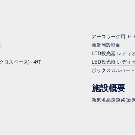
アースワーク用LED
基
商業施設壁面
LED投光器 レディ
スペース) - 4灯
LED投光器 レディ
ボックスカルバート用
施設概要
新東名高速道路(新東