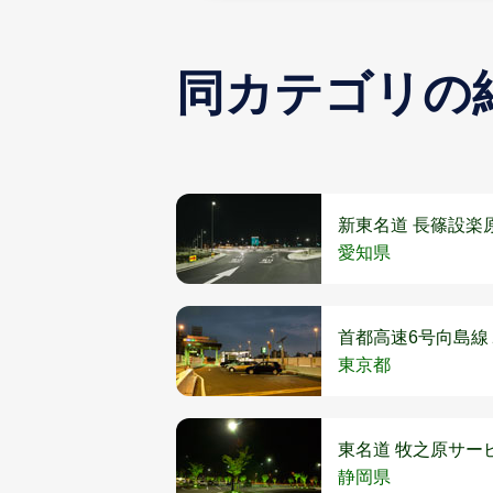
同カテゴリの
新東名道 長篠設楽
愛知県
首都高速6号向島線
東京都
東名道 牧之原サー
静岡県