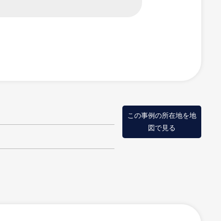
統一したデザイン器具
この事例の所在地を地
図で見る