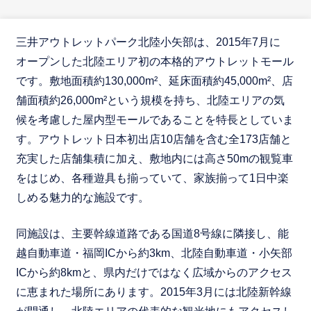
三井アウトレットパーク北陸小矢部は、2015年7月に
オープンした北陸エリア初の本格的アウトレットモール
です。敷地面積約130,000m²、延床面積約45,000m²、店
舗面積約26,000m²という規模を持ち、北陸エリアの気
候を考慮した屋内型モールであることを特長としていま
す。アウトレット日本初出店10店舗を含む全173店舗と
充実した店舗集積に加え、敷地内には高さ50mの観覧車
をはじめ、各種遊具も揃っていて、家族揃って1日中楽
しめる魅力的な施設です。
同施設は、主要幹線道路である国道8号線に隣接し、能
越自動車道・福岡ICから約3km、北陸自動車道・小矢部
ICから約8kmと、県内だけではなく広域からのアクセス
に恵まれた場所にあります。2015年3月には北陸新幹線