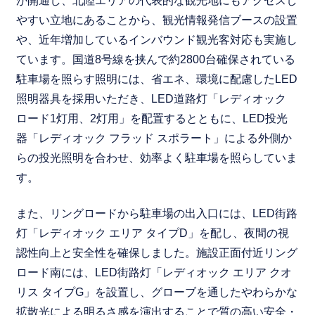
が開通し、北陸エリアの代表的な観光地にもアクセスし
やすい立地にあることから、観光情報発信ブースの設置
や、近年増加しているインバウンド観光客対応も実施し
ています。国道8号線を挟んで約2800台確保されている
駐車場を照らす照明には、省エネ、環境に配慮したLED
照明器具を採用いただき、LED道路灯「レディオック
ロード1灯用、2灯用」を配置するとともに、LED投光
器「レディオック フラッド スポラート」による外側か
らの投光照明を合わせ、効率よく駐車場を照らしていま
す。
また、リングロードから駐車場の出入口には、LED街路
灯「レディオック エリア タイプD」を配し、夜間の視
認性向上と安全性を確保しました。施設正面付近リング
ロード南には、LED街路灯「レディオック エリア クオ
リス タイプG」を設置し、グローブを通したやわらかな
拡散光による明るさ感を演出することで質の高い安全・