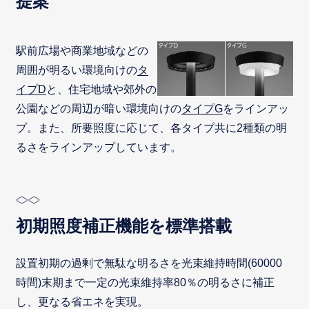
提案
駅前広場や商業地域などの
周囲が明るい環境向けの
タ
イプD
と、住宅地域や郊外の
公園などの周辺が暗い環境向けの
タイプG
をラインアッ
プ。また、所要照度に応じて、各タイプ共に2種類の明
るさをラインアップしています。
初期照度補正機能を標準搭載
設置初期の過剰で無駄な明るさを光束維持時間(60000
時間)末期まで一定の光束維持率80％の明るさに補正
し、更なる省エネを実現。