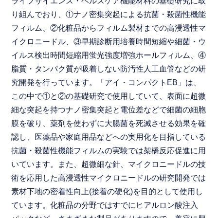
ライフサイエンス・ヘルスケア機能材料の基礎研究に取
り組んでおり、①ナノ密集突起による抗菌・殺菌性機能
フィルム、②化粧品からフィルム製材までの高浸透性マ
イクロニードル、③早期診断用培養時間短縮や細菌・ウ
イルス検出時間短縮用蛍光強度増強ホールフィルム、④
脂質・タンパク質が吸着しない防汚性人工血管などの研
究開発を行っています。「アイ・コンパクトEB」は、
この中で①と②の基礎研究で使用していて、表面に超微
細な突起を持つナノ密集突起と電位差などで細菌の細胞
膜を破り、薬剤を使わずに大腸菌を死滅させる効果を確
認し、医薬品や家庭用品などへの実用化を目指している
抗菌・殺菌性機能フィルムの実験では架橋反応促進に用
いています。また、超微細な針、マイクロニードルの技
術を応用した高浸透性マイクロニードルの研究開発では
素材下地の密着性向上(接着の硬化)を目的として使用し
ています。化粧品の分野ではすでにヒアルロン酸注入