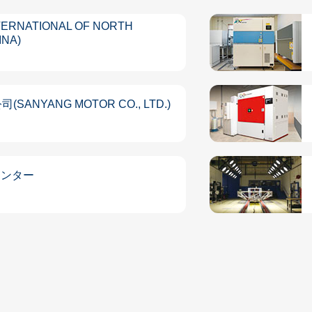
NTERNATIONAL OF NORTH
INA)
ANYANG MOTOR CO., LTD.)
センター