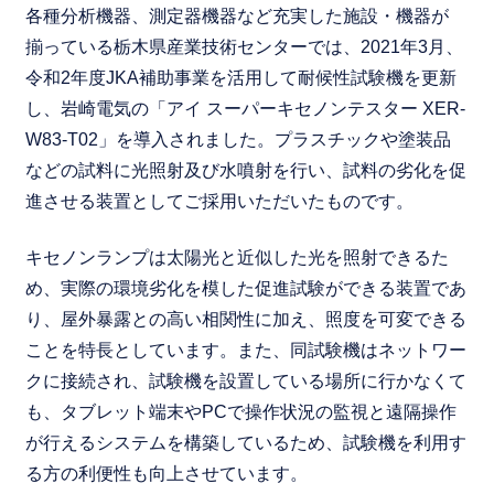
各種分析機器、測定器機器など充実した施設・機器が
揃っている栃木県産業技術センターでは、2021年3月、
令和2年度JKA補助事業を活用して耐候性試験機を更新
し、岩崎電気の「アイ スーパーキセノンテスター XER-
W83-T02」を導入されました。プラスチックや塗装品
などの試料に光照射及び水噴射を行い、試料の劣化を促
進させる装置としてご採用いただいたものです。
キセノンランプは太陽光と近似した光を照射できるた
め、実際の環境劣化を模した促進試験ができる装置であ
り、屋外暴露との高い相関性に加え、照度を可変できる
ことを特長としています。また、同試験機はネットワー
クに接続され、試験機を設置している場所に行かなくて
も、タブレット端末やPCで操作状況の監視と遠隔操作
が行えるシステムを構築しているため、試験機を利用す
る方の利便性も向上させています。