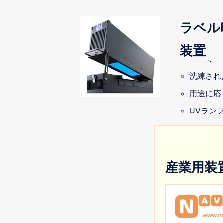
ラベル
装置
洗練され
用途に応
UVラン
産業用装