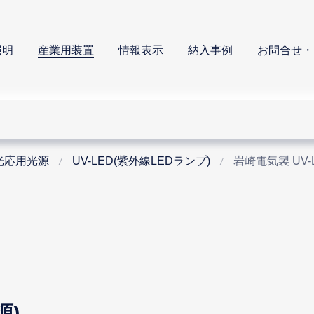
照明
産業用装置
情報表示
納入事例
お問合せ・
光応用光源
UV-LED(紫外線LEDランプ)
岩崎電気製 UV-
源)