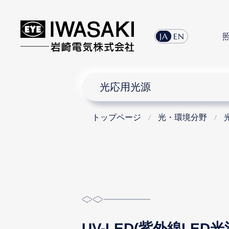
menu
JA
EN
光応用光源
トップページ
光・環境分野
UV-LED(紫外線LED光