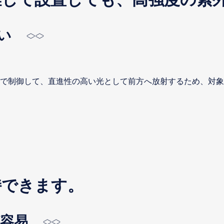
い
ーで制御して、直進性の高い光として前方へ放射するため、対
持できます。
容易