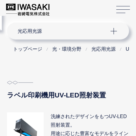
サ
menu
サイト内検索
光応用光源
トップページ
光・環境分野
光応用光源
UV
ラベル印刷機用UV-LED照射装置
洗練されたデザインをもつUV-LED
照射装置。
用途に応じた豊富なモデルをライン