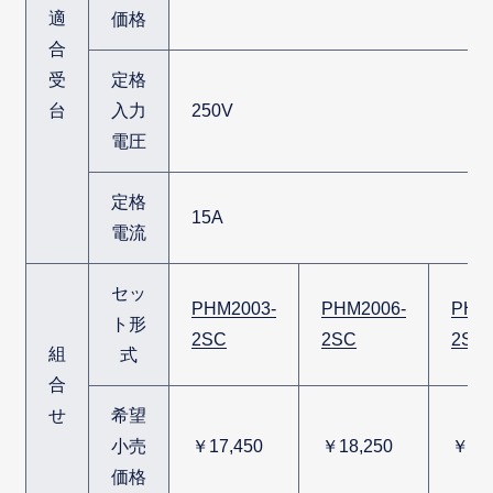
適
価格
合
受
定格
台
入力
250V
電圧
定格
15A
電流
セッ
PHM2003-
PHM2006-
PHM
ト形
2SC
2SC
2SC
組
式
合
せ
希望
小売
￥17,450
￥18,250
￥26,
価格