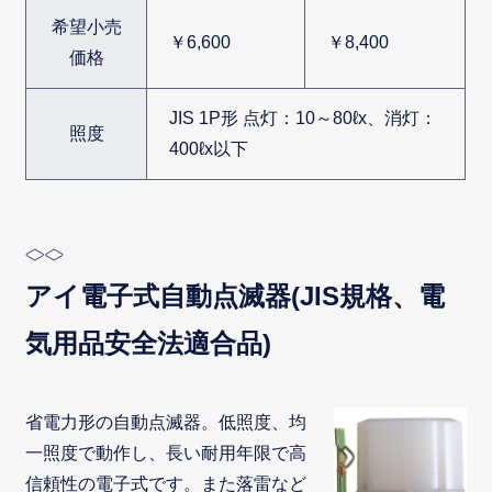
希望小売
￥6,600
￥8,400
価格
JIS 1P形 点灯：10～80ℓx、消灯：
照度
400ℓx以下
アイ電子式自動点滅器(JIS規格、電
気用品安全法適合品)
省電力形の自動点滅器。低照度、均
一照度で動作し、長い耐用年限で高
信頼性の電子式です。また落雷など