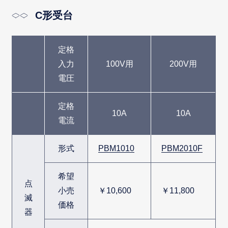
C形受台
定格
入力
100V用
200V用
電圧
定格
10A
10A
電流
形式
PBM1010
PBM2010F
希望
点
小売
￥10,600
￥11,800
滅
価格
器