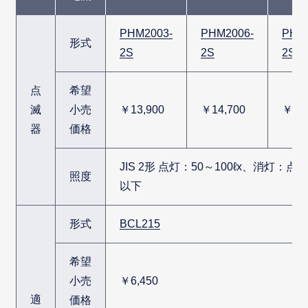
PHM2003-
PHM2006-
PHM
形式
2S
2S
2S
点
希望
滅
小売
￥13,900
￥14,700
￥22,
器
価格
JIS 2形 点灯：50～100ℓx、消灯：点
照度
以下
形式
BCL215
希望
小売
￥6,450
適
価格