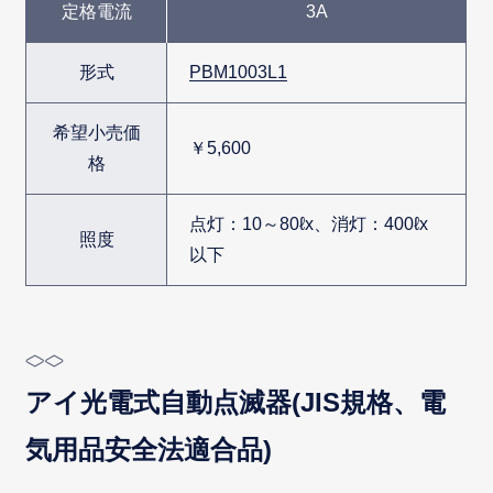
定格電流
3A
形式
PBM1003L1
希望小売価
￥5,600
格
点灯：10～80ℓx、消灯：400ℓx
照度
以下
アイ光電式自動点滅器(JIS規格、電
気用品安全法適合品)