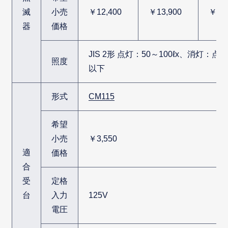
滅
小売
￥12,400
￥13,900
￥21,
器
価格
JIS 2形 点灯：50～100ℓx、消灯：点
照度
以下
形式
CM115
希望
小売
￥3,550
適
価格
合
受
定格
台
入力
125V
電圧