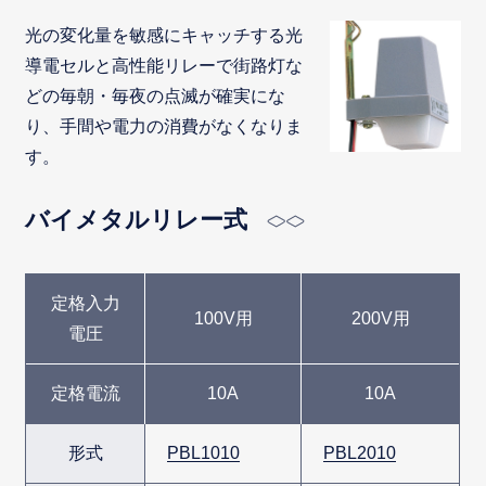
光の変化量を敏感にキャッチする光
導電セルと高性能リレーで街路灯な
どの毎朝・毎夜の点滅が確実にな
り、手間や電力の消費がなくなりま
す。
バイメタルリレー式
定格入力
100V用
200V用
電圧
定格電流
10A
10A
形式
PBL1010
PBL2010