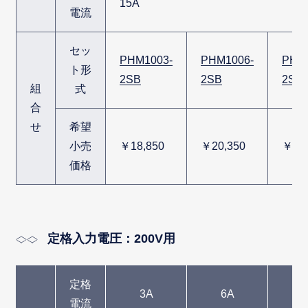
15A
電流
セッ
PHM1003-
PHM1006-
PHM
ト形
2SB
2SB
2SB
組
式
合
せ
希望
小売
￥18,850
￥20,350
￥28,
価格
定格入力電圧：200V用
定格
3A
6A
1
電流