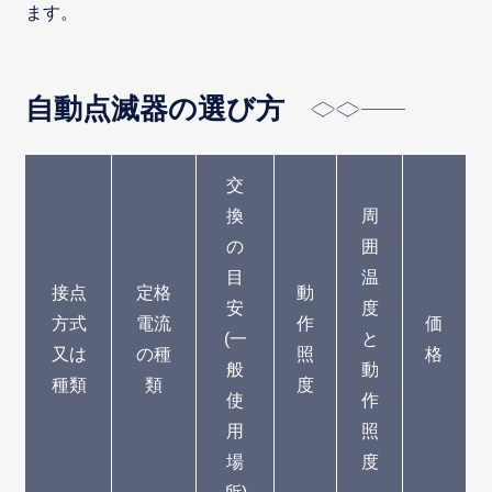
ます。
自動点滅器の選び方
交
換
周
の
囲
目
温
接点
定格
動
安
度
方式
電流
作
価
(一
と
又は
の種
照
格
般
動
種類
類
度
使
作
用
照
場
度