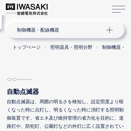
サ
menu
サイト内検索
制御機器・配線機器
トップページ
照明器具・照明分野
制御機器・配
自動点滅器
自動点滅器は、周囲の明るさを検知し、設定照度より暗
くなった時に点灯し、明るくなった時に消灯する照明制
御装置です。省エネ及び維持管理の省力化を目的に、道
路灯や、防犯灯、公園灯などの外灯に広く設置されてい