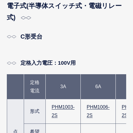
電子式(半導体スイッチ式・電磁リレー
式)
C形受台
定格入力電圧：100V用
定格
3A
6A
1
電流
PHM1003-
PHM1006-
PHM
形式
2S
2S
2S
点
希望