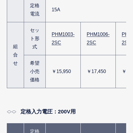
定格
15A
電流
セッ
PHM1003-
PHM1006-
PHM
ト形
2SC
2SC
2SC
組
式
合
せ
希望
小売
￥15,950
￥17,450
￥25,
価格
定格入力電圧：200V用
定格