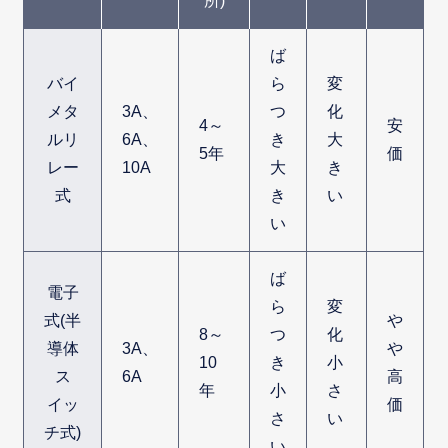
所)
ば
バイ
ら
変
メタ
3A、
つ
化
4～
安
ルリ
6A、
き
大
5年
価
レー
10A
大
き
式
き
い
い
ば
電子
ら
変
式(半
や
8～
つ
化
導体
3A、
や
10
き
小
ス
6A
高
年
小
さ
イッ
価
さ
い
チ式)
い