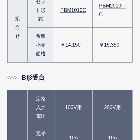
セッ
PBM2010F-
ト形
PBM1010C
C
組
式
合
せ
希望
小売
￥14,150
￥15,350
価格
B形受台
定格
入力
100V用
200V用
電圧
定格
10A
10A