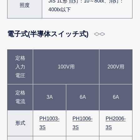
JIS 1L形 点灯：10～80ℓx、消灯：
照度
400ℓx以下
電子式(半導体スイッチ式)
定格
入力
100V用
200V用
電圧
定格
3A
6A
6A
電流
PH1003-
PH1006-
PH2006-
形式
3S
3S
3S