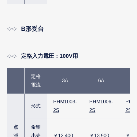
B形受台
定格入力電圧：100V用
定格
3A
6A
1
電流
PHM1003-
PHM1006-
PHM
形式
2S
2S
2S
点
希望
滅
小売
￥12,400
￥13,900
￥21,