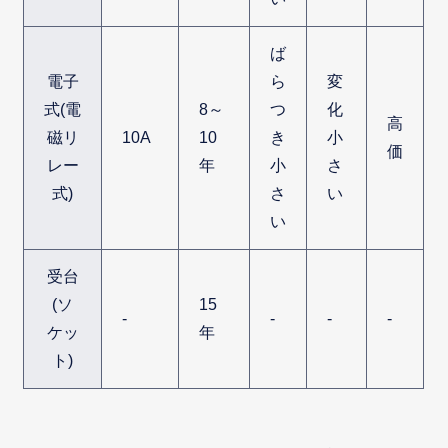
ば
電子
ら
変
式(電
8～
つ
化
高
磁リ
10A
10
き
小
価
レー
年
小
さ
式)
さ
い
い
受台
(ソ
15
-
-
-
-
ケッ
年
ト)