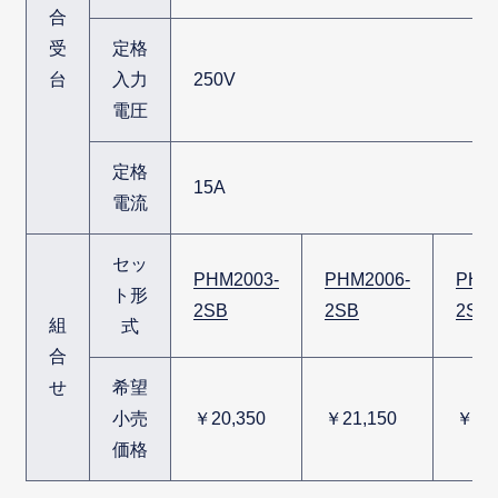
合
受
定格
台
入力
250V
電圧
定格
15A
電流
セッ
PHM2003-
PHM2006-
PHM
ト形
2SB
2SB
2SB
組
式
合
せ
希望
小売
￥20,350
￥21,150
￥29,
価格