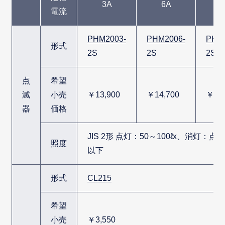
3A
6A
1
電流
PHM2003-
PHM2006-
PHM
形式
2S
2S
2S
点
希望
滅
小売
￥13,900
￥14,700
￥22,
器
価格
JIS 2形 点灯：50～100ℓx、消灯：点
照度
以下
形式
CL215
希望
小売
￥3,550