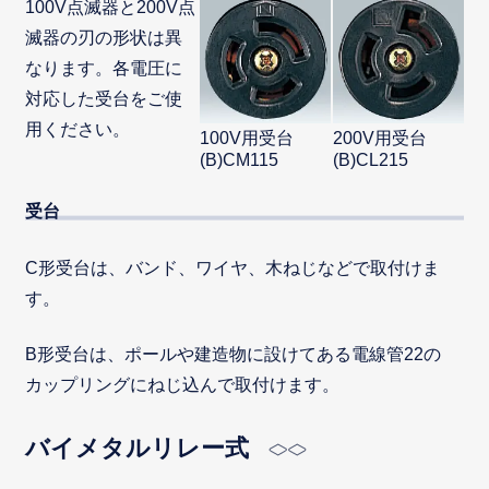
100V点滅器と200V点
滅器の刃の形状は異
なります。各電圧に
対応した受台をご使
用ください。
100V用受台
200V用受台
(B)CM115
(B)CL215
受台
C形受台は、バンド、ワイヤ、木ねじなどで取付けま
す。
B形受台は、ポールや建造物に設けてある電線管22の
カップリングにねじ込んで取付けます。
バイメタルリレー式