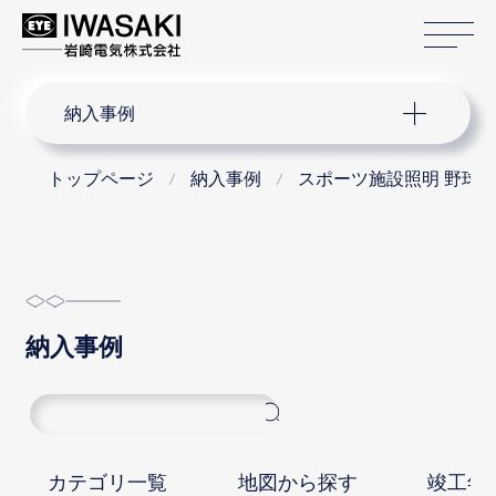
サ
サイト内検索
納入事例
トップページ
納入事例
スポーツ施設照明 野球
納入事例
カテゴリ一覧
地図から探す
竣工年