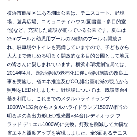
横浜市鶴見区にある潮田公園は、テニスコート、野球
場、遊具広場、コミュニティハウス(図書室・多目的室
他)など、充実した施設が揃っている公園です。夏には
25mプールと幼児用プールの2種類のプールも開放さ
れ、駐車場やトイレも完備していますので、子どもから
大人まで楽しめる明るく開放的な多目的公園として地元
の皆さんに親しまれています。横浜市環境創造局では、
2014年4月、既設照明の老朽化に伴い照明施設の改良工
事を実施し、省エネ推進及びCO₂排出量削減の観点から
照明をLED化しました。野球場については、既設架台4
基を利用し、これまでのメタルハライドランプ
1000W×132台からメタルハライドランプ1500W相当の
明るさの高出力形LED投光器×84台(レディオック フ
ラッド デュエル1000W)に交換。灯数を削減して大幅な
省エネと照度アップを実現しました。全3面あるテニス