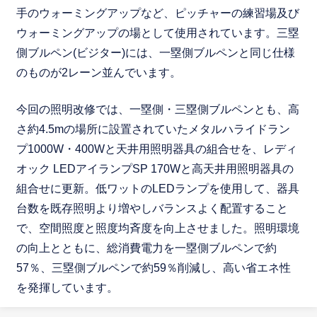
手のウォーミングアップなど、ピッチャーの練習場及び
ウォーミングアップの場として使用されています。三塁
側ブルペン(ビジター)には、一塁側ブルペンと同じ仕様
のものが2レーン並んでいます。
今回の照明改修では、一塁側・三塁側ブルペンとも、高
さ約4.5mの場所に設置されていたメタルハライドラン
プ1000W・400Wと天井用照明器具の組合せを、レディ
オック LEDアイランプSP 170Wと高天井用照明器具の
組合せに更新。低ワットのLEDランプを使用して、器具
台数を既存照明より増やしバランスよく配置すること
で、空間照度と照度均斉度を向上させました。照明環境
の向上とともに、総消費電力を一塁側ブルペンで約
57％、三塁側ブルペンで約59％削減し、高い省エネ性
を発揮しています。