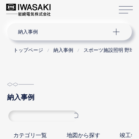
サ
サイト内検索
納入事例
トップページ
納入事例
スポーツ施設照明 野球
納入事例
カテゴリ一覧
地図から探す
竣工年