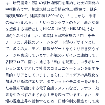
は、研究開発・設計の核技術部門を集約した技術開発の
中枢拠点です。施設規模は鉄骨構造地上4階建て、延床
面積6,500m²、建築面積1,800m²で、「ここから、未来
の光がうまれる。」というコンセプトのもと、新たな光
を想像する場所としてHIKARIUM(光：HIKARIをうむ：
UM)と名付けました。建屋は旧日本家屋の「門」をモ
チーフに、外観のフレームをゲート型のデザインとし
て、多くの人、モノ、情報がゲートをくぐり行き交うイ
メージを表現しています。外観のデザインに連動して、
各階フロアに南北に通じる「軸」を配置し、コラボレー
ションエリアとして社員のコミュニケーションを促す多
目的エリアとしています。さらに、アイデアの具現化を
加速させる試作エリア、タブレットやモニターを活用し
た会議を可能にする電子会議システムなど、シナジー効
果を生み出すさまざまな工夫を図っています。また、夏
場の温度上昇を緩和するため、日射抑制の構造として東