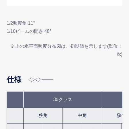
1/2照度角 11°
1/10ビームの開き 48°
※上の水平面照度分布図は、初期値を示します(単位：
ℓx)
仕様
30クラス
狭角
中角
狭角