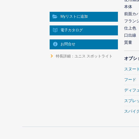
本体
前面カ
Myリストに追加
フラン
仕上色
電子カタログ
口出線
質量
お問合せ
特長詳細：ユニス スポットライト
オプシ
スヌー
フード
ディフ
スプレ
スパイ