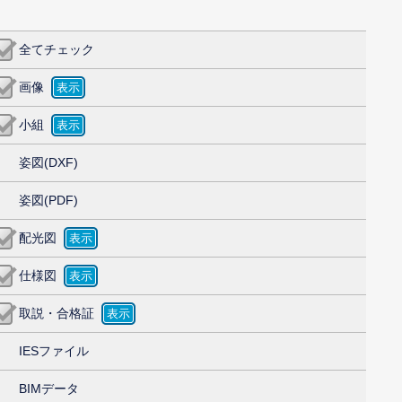
全てチェック
画像
小組
姿図(DXF)
姿図(PDF)
配光図
仕様図
取説・合格証
IESファイル
BIMデータ