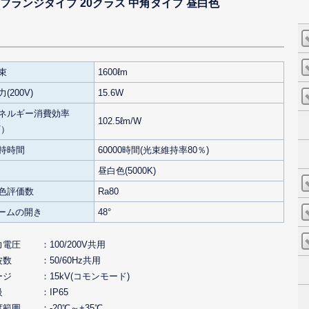
ライト) フランジタイプ 20クラス 中角タイプ 昼白色
束
1600ℓm
(200V)
15.6W
ネルギー消費効率
102.5ℓm/W
V）
持時間
60000時間(光束維持率80％)
昼白色(5000K)
色評価数
Ra80
ビームの開き
48°
力電圧
100/200V共用
波数
50/60Hz共用
ージ
15kV(コモンモード)
級
IP65
度範囲
-20℃～+35℃