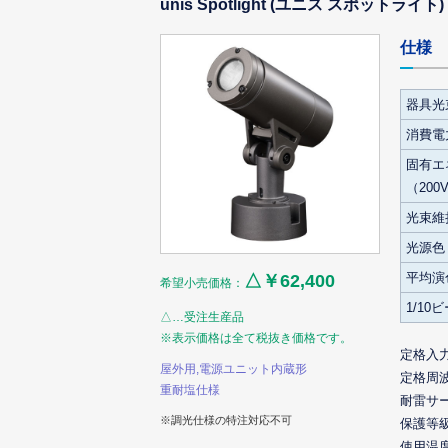
unis Spotlight (ユニス スポット
仕様
器具光
消費電力
固有エ
（200
光束維
光源色
平均演
△￥62,400
希望小売価格：
1/10
△…受注生産品
※表示価格は全て税抜き価格です。
定格入
屋外用,電源ユニット内蔵形
定格周
重耐塩仕様
耐雷サ
※調光仕様の特注対応不可
保護等
使用温