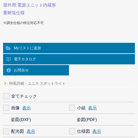
屋外用,電源ユニット内蔵形
重耐塩仕様
※調光仕様の特注対応不可
Myリストに追加
電子カタログ
お問合せ
特長詳細：ユニス スポットライト
全てチェック
画像
小組
姿図(DXF)
姿図(PDF)
配光図
仕様図