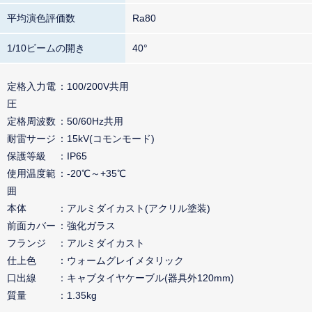
平均演色評価数
Ra80
1/10ビームの開き
40°
定格入力電
100/200V共用
圧
定格周波数
50/60Hz共用
耐雷サージ
15kV(コモンモード)
保護等級
IP65
使用温度範
-20℃～+35℃
囲
本体
アルミダイカスト(アクリル塗装)
前面カバー
強化ガラス
フランジ
アルミダイカスト
仕上色
ウォームグレイメタリック
口出線
キャブタイヤケーブル(器具外120mm)
質量
1.35kg