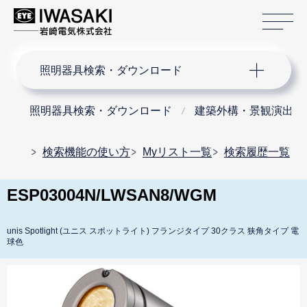
サ
サイト内検索
照明器具検索・ダウンロード
照明器具検索・ダウンロード
建築外構・景観演出用
検索機能の使い方
Myリスト一覧
検索履歴一覧
ESP03004N/LWSAN8/WGM
unis Spotlight (ユニス スポットライト) フランジタイプ 30クラス 狭角タイプ 電
球色