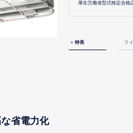
厚生労働省型式検定合格
特長
ラ
幅な省電力化