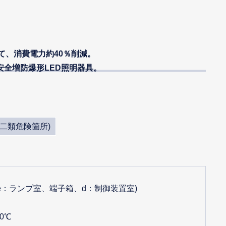
べて、消費電力約40％削減。
安全増防爆形LED照明器具。
第二類危険箇所)
3 (e：ランプ室、端子箱、d：制御装置室)
40℃