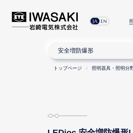
menu
JA
EN
安全増防爆形
トップページ
照明器具・照明分
LEDioc 安全増防爆