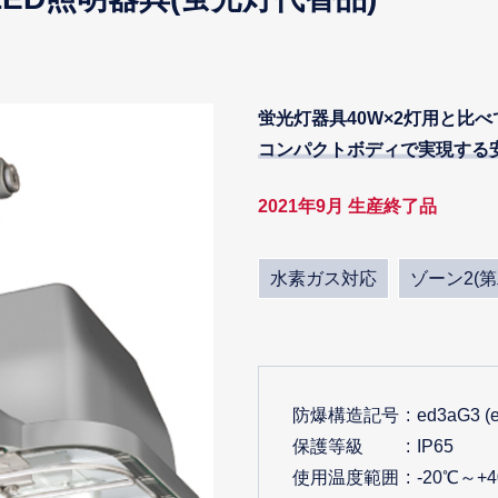
蛍光灯器具40W×2灯用と比
コンパクトボディで実現する
2021年9月 生産終了品
水素ガス対応
ゾーン2(
防爆構造記号
ed3aG
保護等級
IP65
使用温度範囲
-20℃～+