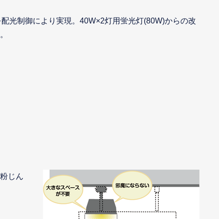
光制御により実現。40W×2灯用蛍光灯(80W)からの改
す。
る粉じん