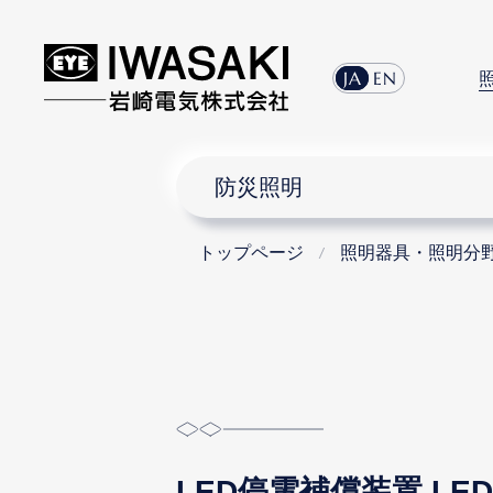
menu
JA
EN
防災照明
トップページ
照明器具・照明分
LED停電補償装置 LED