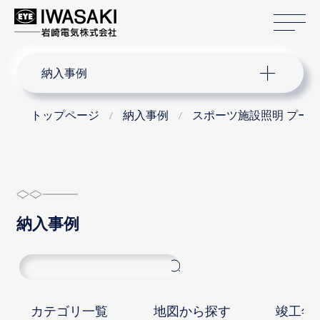
サ
サイト内検索
納入事例
トップページ
納入事例
スポーツ施設照明 プー
納入事例
カテゴリ一覧
地図から探す
竣工年