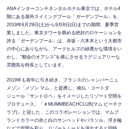
ANAインターコンチネンタルホテル東京では、ホテル4
階にある屋外スイミングプール「ガーデンプール」を、
2019年6月29日(土)から9月8日(日)までの期間、夏季営
業しました。東京タワーを眺める絶好のロケーションを
誇る「ガーデンプール」は、赤坂・六本木という大都市
の中心にありながら、アークヒルズの緑豊かな環境をい
かし、“都会のオアシス”を感じさせるラグジュアリーな
雰囲気を特長としています。
2019年も前年に引き続き、フランスのシャンパーニュ
メゾン「メゾン マム」と提携し、南仏・コートダ
ジュール「サントロペ」をイメージしたリゾート空間を
プロデュース。「＃MUMMBEACHCLUB(マム ビーチク
ラブ)」と冠した、このコラボレーションでは、マムブ
ランドカラーの赤と白のサンベッドやパラソル、浮き輪
などで空間を彩り、リゾートムードを演出すると同時