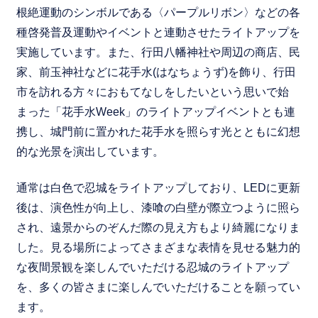
根絶運動のシンボルである〈パープルリボン〉などの各
種啓発普及運動やイベントと連動させたライトアップを
実施しています。また、行田八幡神社や周辺の商店、民
家、前玉神社などに花手水(はなちょうず)を飾り、行田
市を訪れる方々におもてなしをしたいという思いで始
まった「花手水Week」のライトアップイベントとも連
携し、城門前に置かれた花手水を照らす光とともに幻想
的な光景を演出しています。
通常は白色で忍城をライトアップしており、LEDに更新
後は、演色性が向上し、漆喰の白壁が際立つように照ら
され、遠景からのぞんだ際の見え方もより綺麗になりま
した。見る場所によってさまざまな表情を見せる魅力的
な夜間景観を楽しんでいただける忍城のライトアップ
を、多くの皆さまに楽しんでいただけることを願ってい
ます。