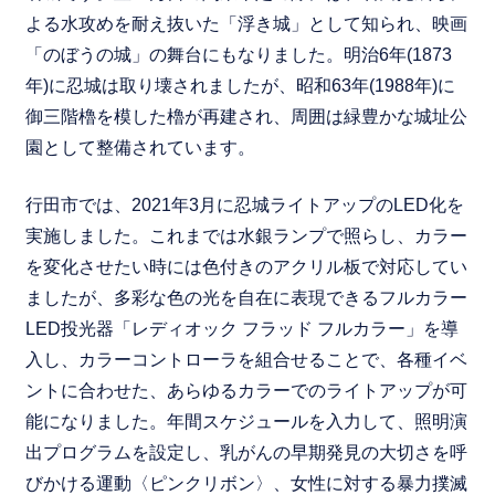
よる水攻めを耐え抜いた「浮き城」として知られ、映画
「のぼうの城」の舞台にもなりました。明治6年(1873
年)に忍城は取り壊されましたが、昭和63年(1988年)に
御三階櫓を模した櫓が再建され、周囲は緑豊かな城址公
園として整備されています。
行田市では、2021年3月に忍城ライトアップのLED化を
実施しました。これまでは水銀ランプで照らし、カラー
を変化させたい時には色付きのアクリル板で対応してい
ましたが、多彩な色の光を自在に表現できるフルカラー
LED投光器「レディオック フラッド フルカラー」を導
入し、カラーコントローラを組合せることで、各種イベ
ントに合わせた、あらゆるカラーでのライトアップが可
能になりました。年間スケジュールを入力して、照明演
出プログラムを設定し、乳がんの早期発見の大切さを呼
びかける運動〈ピンクリボン〉、女性に対する暴力撲滅