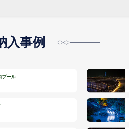
納入事例
内プール
プ