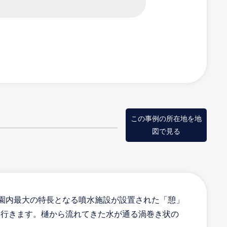
こぼれだす水の粒をL
この事例の所在地を地
図で見る
は園内最大の特長となる噴水施設が設置された「憩」
て行きます。樋から流れてきた水が通る渦巻き状の