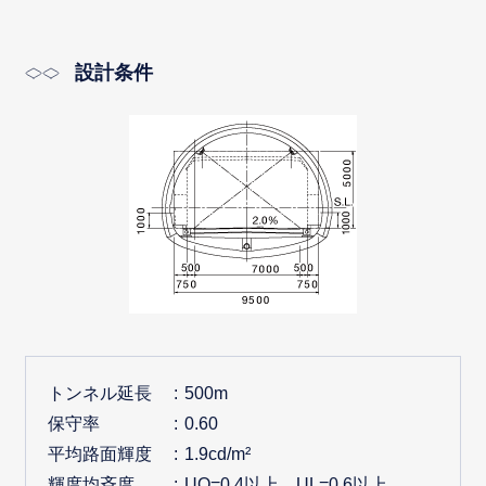
設計条件
トンネル延長
500m
保守率
0.60
平均路面輝度
1.9cd/m²
輝度均斉度
UO=0.4以上、UL=0.6以上