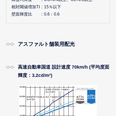
相対閾値増加TI
15％以下
壁面輝度比
0.6：0.6
アスファルト舗装用配光
高速自動車国道 設計速度 70km/h (平均度面
輝度：3.2cd/m²)