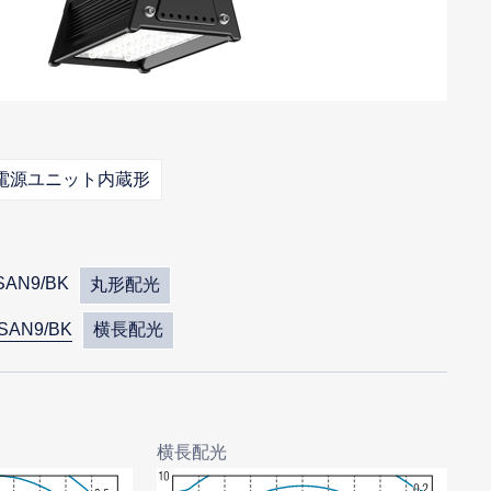
電源ユニット内蔵形
SAN9/BK
丸形配光
SAN9/BK
横長配光
横長配光