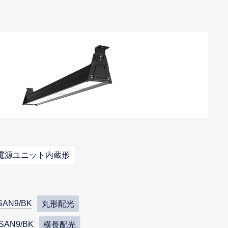
電源ユニット内蔵形
SAN9/BK
丸形配光
SAN9/BK
横長配光