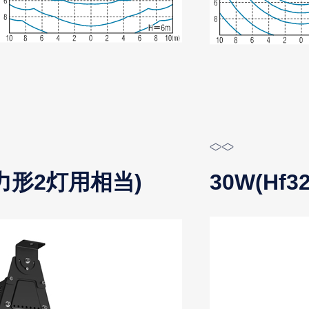
出力形2灯用相当)
30W(H