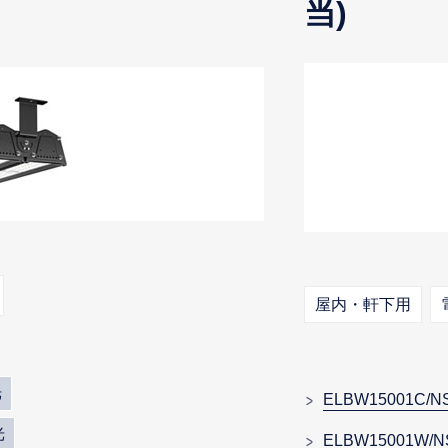
当)
屋内・軒下用
光
ELBW15001C/N
光
ELBW15001W/N