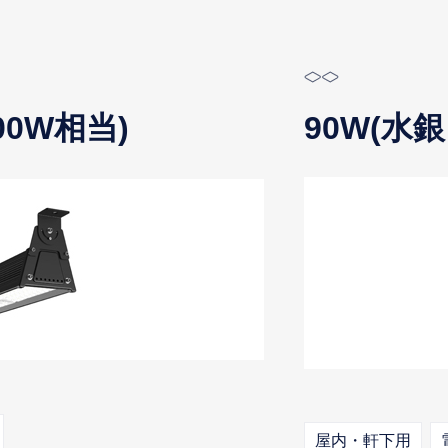
00W相当)
90W(水
屋内・軒下用