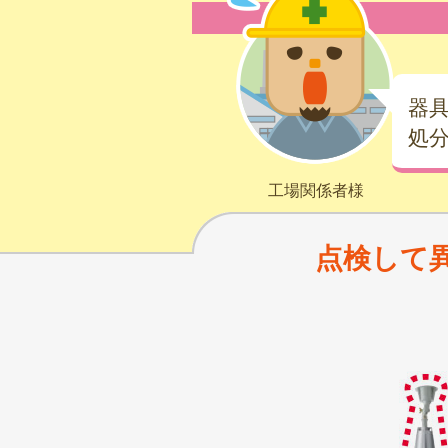
器
処
工場関係者様
点検して