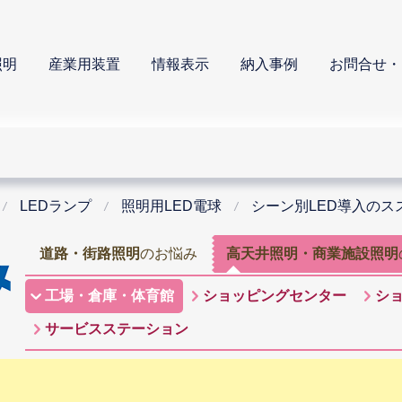
照明
産業用装置
情報表示
納入事例
お問合せ・
LEDランプ
照明用LED電球
シーン別LED導入のス
道路・街路照明
のお悩み
高天井照明・商業施設照明
工場・倉庫・体育館
ショッピングセンター
シ
サービスステーション