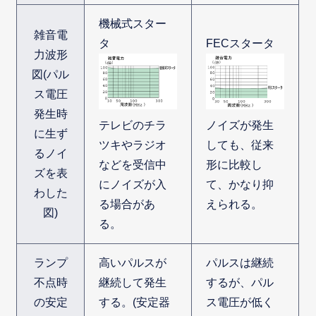
機械式スター
雑音電
タ
FECスタータ
力波形
図(パル
ス電圧
発生時
テレビのチラ
ノイズが発生
に生ず
ツキやラジオ
しても、従来
るノイ
などを受信中
形に比較し
ズを表
にノイズが入
て、かなり抑
わした
る場合があ
えられる。
図)
る。
ランプ
高いパルスが
パルスは継続
不点時
継続して発生
するが、パル
の安定
する。(安定器
ス電圧が低く