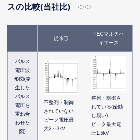
スの比較(当社比)
FECマルチハ
従来形
イエース
パルス
電圧波
形図(発
生した
パルス
整列・制御さ
不整列・制御
電圧を
れている(始動
されていない
重ね合
し易い)
ピーク電圧最
わせた
ピーク最大電
大2～3kV
図)
圧1.5kV