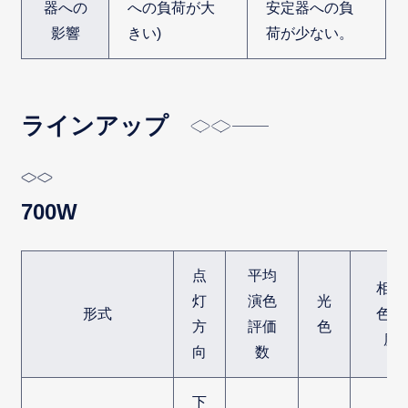
器への
への負荷が大
安定器への負
影響
きい)
荷が少ない。
ラインアップ
700W
点
平均
相関
灯
演色
光
形式
色温
方
評価
色
度
向
数
下