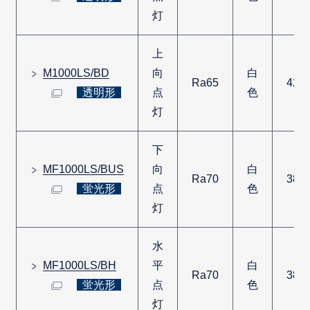
灯
上
M1000LS/BD
向
白
Ra65
420
透明形
点
色
灯
下
MF1000LS/BUS
向
白
Ra70
380
蛍光形
点
色
灯
水
MF1000LS/BH
平
白
Ra70
380
蛍光形
点
色
灯