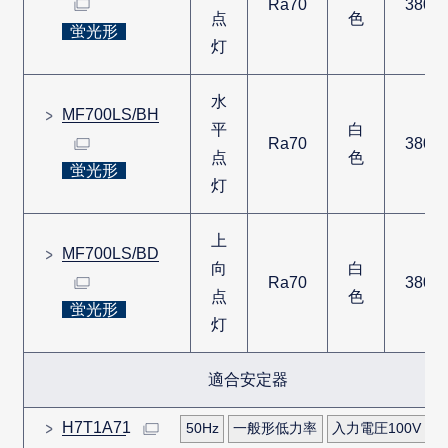
Ra70
3800
点
色
蛍光形
灯
水
MF700LS/BH
平
白
Ra70
3800
点
色
蛍光形
灯
上
MF700LS/BD
向
白
Ra70
3800
点
色
蛍光形
灯
適合安定器
H7T1A71
50Hz
一般形低力率
入力電圧100V