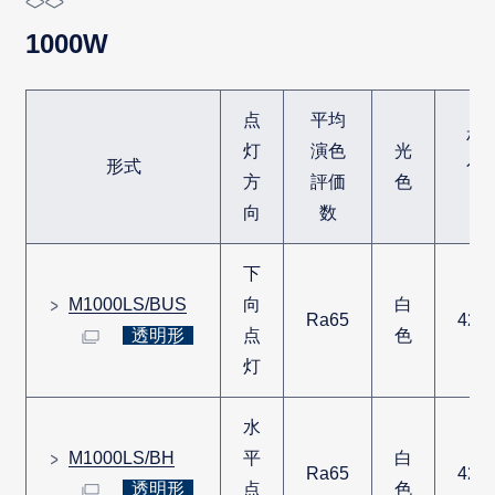
1000W
点
平均
相
灯
演色
光
形式
色
方
評価
色
度
向
数
下
M1000LS/BUS
向
白
Ra65
420
透明形
点
色
灯
水
M1000LS/BH
平
白
Ra65
420
透明形
点
色