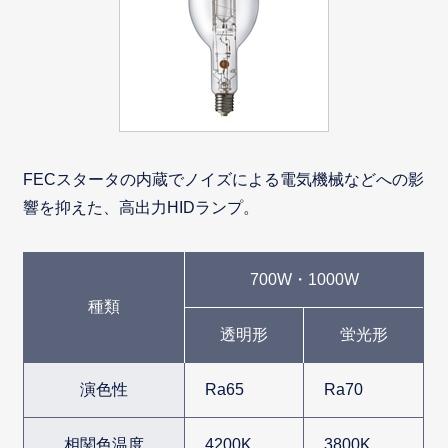
FECスタータの内蔵でノイズによる電気機械などへの影
響を抑えた、高出力HIDランプ。
700W・1000W
種類
透明形
蛍光形
演色性
Ra65
Ra70
相関色温度
4200K
3800K