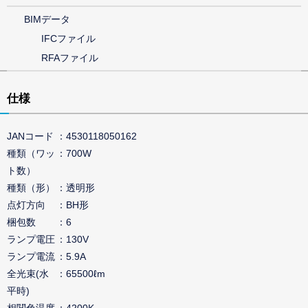
BIMデータ
IFCファイル
RFAファイル
仕様
JANコード
4530118050162
種類（ワッ
700W
ト数）
種類（形）
透明形
点灯方向
BH形
梱包数
6
ランプ電圧
130V
ランプ電流
5.9A
全光束(水
65500ℓm
平時)
相関色温度
4200K