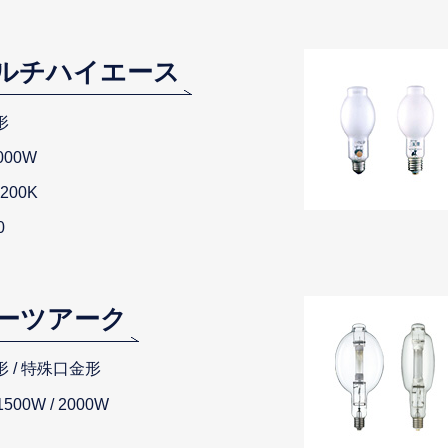
マルチハイエース
形
1000W
4200K
0
ーツアーク
形 / 特殊口金形
1500W / 2000W