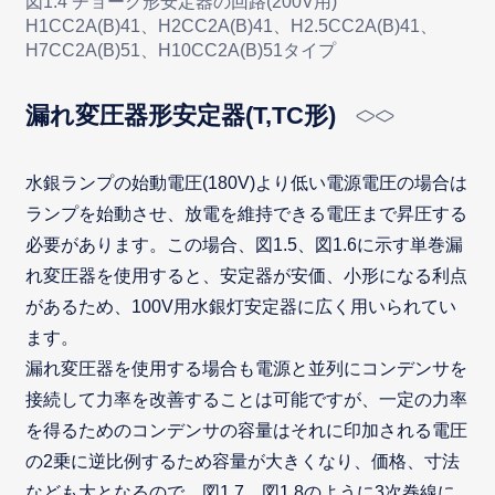
図1.4 チョーク形安定器の回路(200V用)
H1CC2A(B)41、H2CC2A(B)41、H2.5CC2A(B)41、
H7CC2A(B)51、H10CC2A(B)51タイプ
漏れ変圧器形安定器(T,TC形)
水銀ランプの始動電圧(180V)より低い電源電圧の場合は
ランプを始動させ、放電を維持できる電圧まで昇圧する
必要があります。この場合、図1.5、図1.6に示す単巻漏
れ変圧器を使用すると、安定器が安価、小形になる利点
があるため、100V用水銀灯安定器に広く用いられてい
ます。
漏れ変圧器を使用する場合も電源と並列にコンデンサを
接続して力率を改善することは可能ですが、一定の力率
を得るためのコンデンサの容量はそれに印加される電圧
の2乗に逆比例するため容量が大きくなり、価格、寸法
なども大となるので、図1.7、図1.8のように3次巻線に