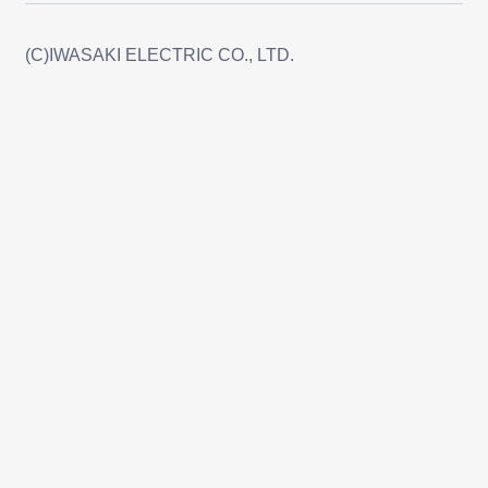
(C)IWASAKI ELECTRIC CO., LTD.