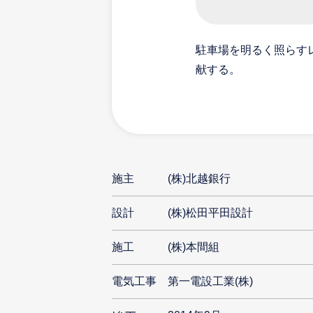
駐車場を明るく照らすレ
献する。
施主
(株)北越銀行
設計
(株)松田平田設計
施工
(株)本間組
電気工事
第一電設工業(株)