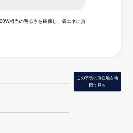
400W相当の明るさを確保し、省エネに貢
駐輪場脇に設置されて
この事例の所在地を地
図で見る