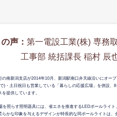
まの声：
第一電設工業(株) 専務
工事部 統括課長 稲村 辰
の南新潟支店が2014年10月、新潟駅南口弁天線沿いにオー
まで)・土日祝日も営業している「暮らしの応援広場」を併設、
スを提供しています。
場を照らす照明器具には、省エネを推進するLEDポールライト
柔らかな印象を与えるデザインが特長的な同ポールライトは、