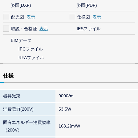
姿図(DXF)
姿図(PDF)
配光図
仕様図
取説・合格証
IESファイル
BIMデータ
IFCファイル
RFAファイル
仕様
器具光束
9000ℓm
消費電力(200V)
53.5W
固有エネルギー消費効率
168.2ℓm/W
（200V）