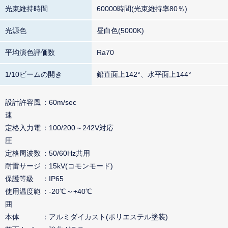
光束維持時間
60000時間(光束維持率80％)
光源色
昼白色(5000K)
平均演色評価数
Ra70
1/10ビームの開き
鉛直面上142°、水平面上144°
設計許容風
60m/sec
速
定格入力電
100/200～242V対応
圧
定格周波数
50/60Hz共用
耐雷サージ
15kV(コモンモード)
保護等級
IP65
使用温度範
-20℃～+40℃
囲
本体
アルミダイカスト(ポリエステル塗装)