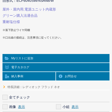
旧形式：ECF6040SW/NSAN8/W
屋外・屋内用,電源ユニット内蔵形
グリーン購入法適合品
重耐塩仕様
※落下防止ワイヤ同梱
※口出線の接続は、注意事項に従ってください。
Myリストに追加
電子カタログ
納入事例
お問合せ
特長詳細：レディオック フラッド ネオ
全てチェック
画像
小組