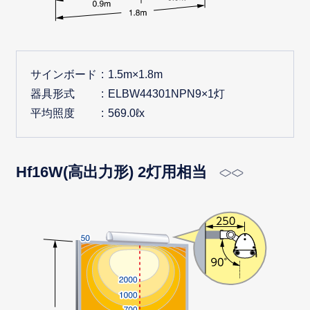
サインボード
1.5m×1.8m
器具形式
ELBW44301NPN9×1灯
平均照度
569.0ℓx
Hf16W(高出力形) 2灯用相当