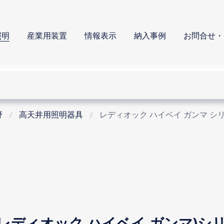
照明
産業用装置
情報表示
納入事例
お問合せ・
野
高天井用照明器具
レディオック ハイベイ ガンマ シ
Y Γ (レディオック ハイベイ ガンマ)