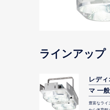
ラインアップ
レディ
マ 一
豊富なライ
から体育館