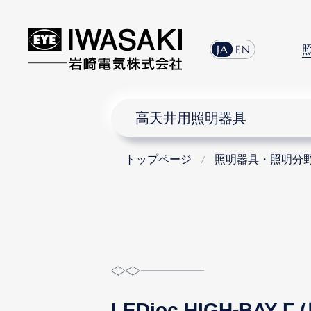
menu
JA
EN
高天井用照明器具
トップページ
照明器具・照明分
LEDioc HIGH-BA