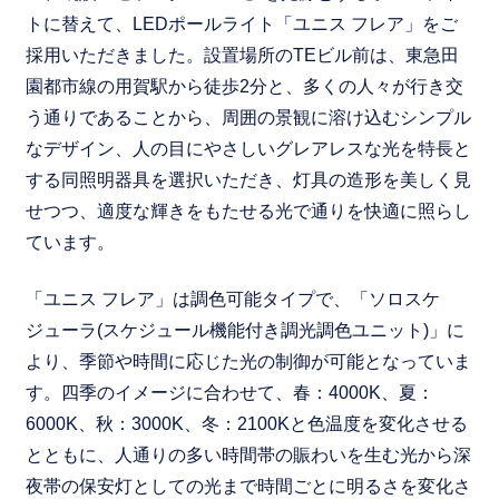
トに替えて、LEDポールライト「ユニス フレア」をご
採用いただきました。設置場所のTEビル前は、東急田
園都市線の用賀駅から徒歩2分と、多くの人々が行き交
う通りであることから、周囲の景観に溶け込むシンプル
なデザイン、人の目にやさしいグレアレスな光を特長と
する同照明器具を選択いただき、灯具の造形を美しく見
せつつ、適度な輝きをもたせる光で通りを快適に照らし
ています。
「ユニス フレア」は調色可能タイプで、「ソロスケ
ジューラ(スケジュール機能付き調光調色ユニット)」に
より、季節や時間に応じた光の制御が可能となっていま
す。四季のイメージに合わせて、春：4000K、夏：
6000K、秋：3000K、冬：2100Kと色温度を変化させる
とともに、人通りの多い時間帯の賑わいを生む光から深
夜帯の保安灯としての光まで時間ごとに明るさを変化さ