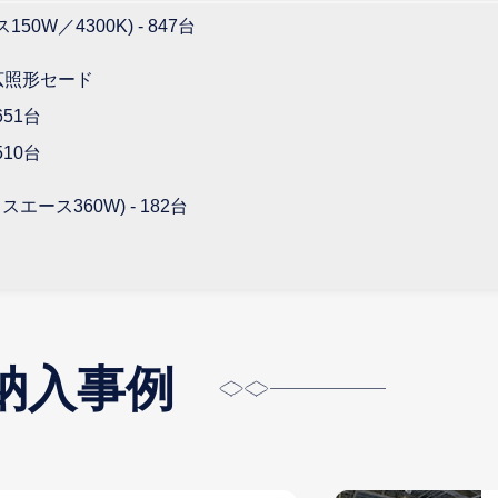
W／4300K) - 847台
広照形セード
651台
510台
ース360W) - 182台
納入事例