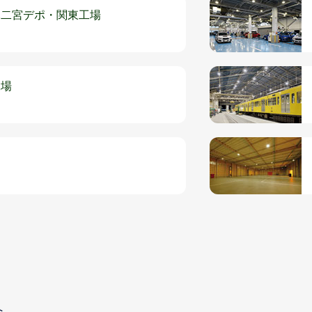
栃木二宮デポ・関東工場
工場
へ