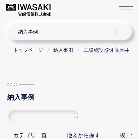
サ
サイト内検索
納入事例
トップページ
納入事例
工場施設照明 高天井
納入事例
カテゴリ一覧
地図から探す
竣工年