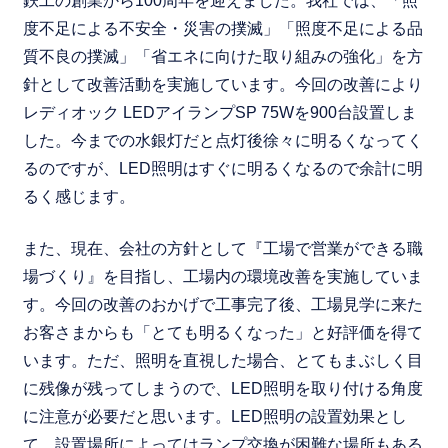
鉄工の創業から100周年を迎えました。我社では、「照
度不足による不安全・災害の撲滅」「照度不足による品
質不良の撲滅」「省エネに向けた取り組みの強化」を方
針として改善活動を実施しています。今回の改善により
レディオック LEDアイランプSP 75Wを900台設置しま
した。今までの水銀灯だと点灯後徐々に明るくなってく
るのですが、LED照明はすぐに明るくなるので余計に明
るく感じます。
また、現在、会社の方針として『工場で営業ができる職
場づくり』を目指し、工場内の環境改善を実施していま
す。今回の改善のおかげで工事完了後、工場見学に来た
お客さまからも「とても明るくなった」と好評価を得て
います。ただ、照明を直視した場合、とてもまぶしく目
に残像が残ってしまうので、LED照明を取り付ける角度
に注意が必要だと思います。LED照明の設置効果とし
て、設置場所によってはランプ交換が困難な場所もある