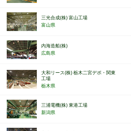
三光合成(株) 富山工場
富山県
内海造船(株)
広島県
大和リース(株) 栃木二宮デポ・関東
工場
栃木県
三浦電機(株) 東港工場
新潟県